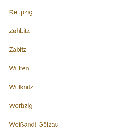
Reupzig
Zehbitz
Zabitz
Wulfen
Wülknitz
Wörbzig
Weißandt-Gölzau