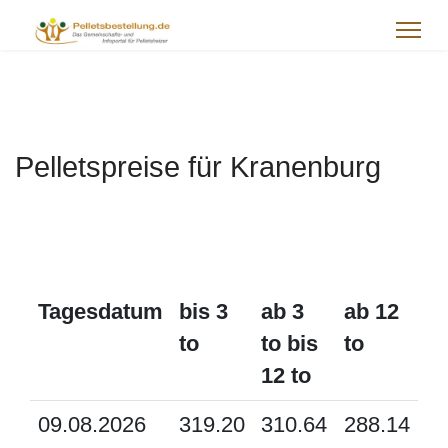
Pelletspreise für Kranenburg
Tagesdatum
bis 3
ab 3
ab 12
to
to bis
to
12 to
09.08.2026
319.20
310.64
288.14