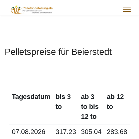
Pelletspreise für Beierstedt
Tagesdatum
bis 3
ab 3
ab 12
to
to bis
to
12 to
07.08.2026
317.23
305.04
283.68