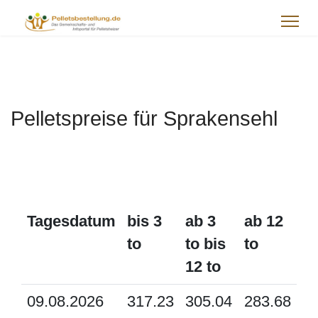
Pelletspreise für Sprakensehl
Tagesdatum
bis 3
ab 3
ab 12
to
to bis
to
12 to
09.08.2026
317.23
305.04
283.68