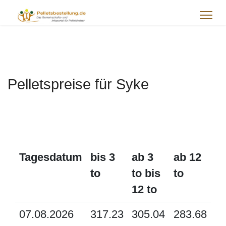
Pelletspreise für Syke
Tagesdatum
bis 3
ab 3
ab 12
to
to bis
to
12 to
07.08.2026
317.23
305.04
283.68