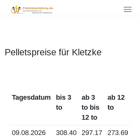
Pelletspreise für Kletzke
Tagesdatum
bis 3
ab 3
ab 12
to
to bis
to
12 to
09.08.2026
308.40
297.17
273.69