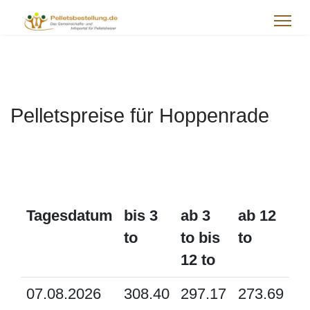
Pelletspreise für Hoppenrade
Tagesdatum
bis 3
ab 3
ab 12
to
to bis
to
12 to
07.08.2026
308.40
297.17
273.69