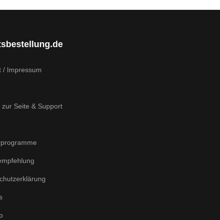
tsbestellung.de
t / Impressum
 zur Seite & Support
rprogramme
empfehlung
chutzerklärung
s
p