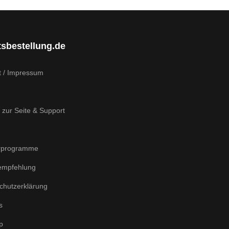
tsbestellung.de
t / Impressum
 zur Seite & Support
rprogramme
empfehlung
chutzerklärung
s
p