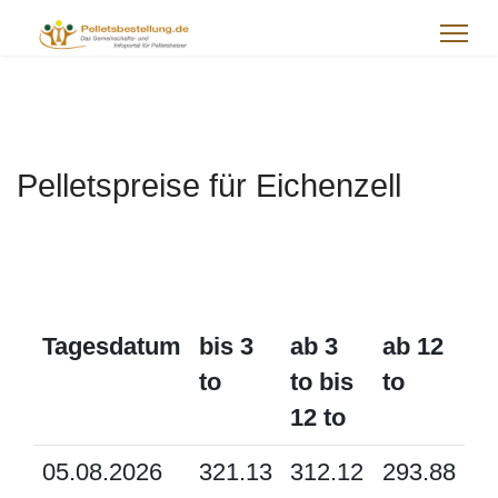
Pelletspreise für Eichenzell
Tagesdatum
bis 3
ab 3
ab 12
to
to bis
to
12 to
05.08.2026
321.13
312.12
293.88