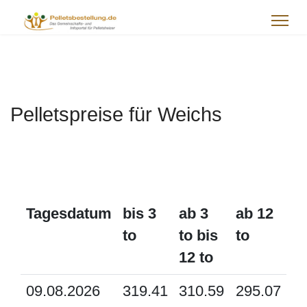
Pelletspreise für Weichs
Tagesdatum
bis 3
ab 3
ab 12
to
to bis
to
12 to
09.08.2026
319.41
310.59
295.07