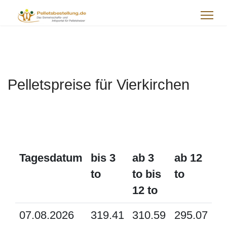
Pelletspreise für Vierkirchen
Tagesdatum
bis 3
ab 3
ab 12
to
to bis
to
12 to
07.08.2026
319.41
310.59
295.07