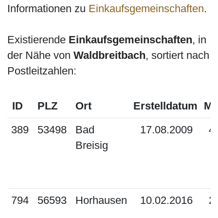
Informationen zu
Einkaufsgemeinschaften
.
Existierende
Einkaufsgemeinschaften
, in
der Nähe von
Waldbreitbach
, sortiert nach
Postleitzahlen:
ID
PLZ
Ort
Erstelldatum
Mi
389
53498
Bad
17.08.2009
4
Breisig
794
56593
Horhausen
10.02.2016
2