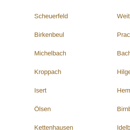
Scheuerfeld
Weit
Birkenbeul
Prac
Michelbach
Bac
Kroppach
Hilg
Isert
Hem
Ölsen
Birn
Kettenhausen
Idel