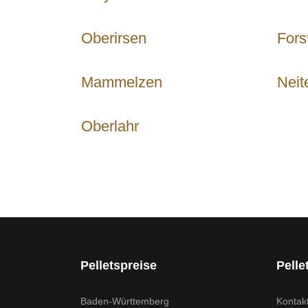
Oberirsen
Fors
Mammelzen
Neit
Oberlahr
Pelletspreise
Pelle
Baden-Württemberg
Kontak