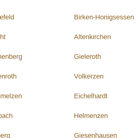
efeld
Birken-Honigsessen
ht
Altenkirchen
henberg
Gieleroth
enroth
Volkerzen
melzen
Eichelhardt
bach
Helmenzen
berg
Giesenhausen