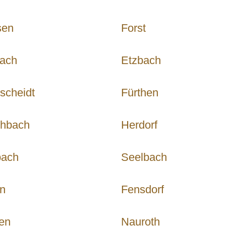
sen
Forst
bach
Etzbach
tscheidt
Fürthen
chbach
Herdorf
bach
Seelbach
n
Fensdorf
en
Nauroth