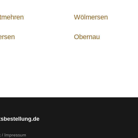
tmehren
Wölmersen
ersen
Obernau
tsbestellung.de
t / Impressum