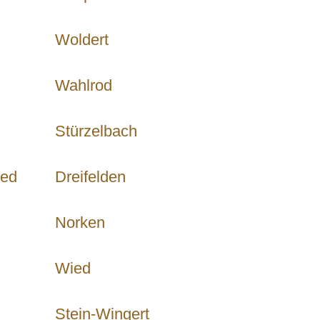
Woldert
Wahlrod
Stürzelbach
ied
Dreifelden
Norken
Wied
Stein-Wingert