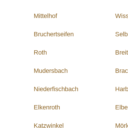
Mittelhof
Wis
Bruchertseifen
Sel
Roth
Brei
Mudersbach
Bra
Niederfischbach
Har
Elkenroth
Elbe
Katzwinkel
Mörl