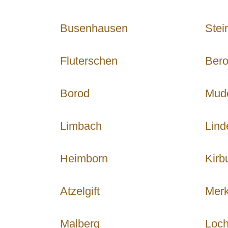
Busenhausen
Stei
Fluterschen
Bero
Borod
Mud
Limbach
Lind
Heimborn
Kirb
Atzelgift
Merk
Malberg
Loc