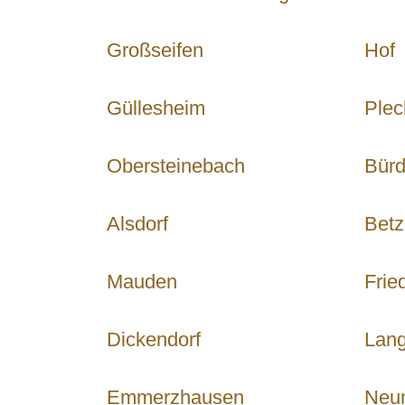
Großseifen
Hof
Güllesheim
Ple
Obersteinebach
Bür
Alsdorf
Betz
Mauden
Frie
Dickendorf
Lang
Emmerzhausen
Neu