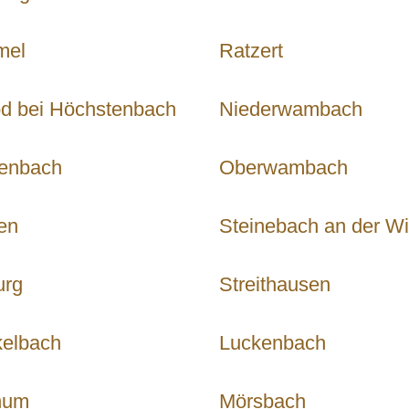
mel
Ratzert
d bei Höchstenbach
Niederwambach
enbach
Oberwambach
en
Steinebach an der W
urg
Streithausen
elbach
Luckenbach
hum
Mörsbach