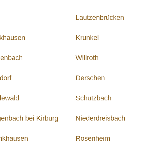
Lautzenbrücken
ckhausen
Krunkel
denbach
Willroth
dorf
Derschen
dewald
Schutzbach
enbach bei Kirburg
Niederdreisbach
nkhausen
Rosenheim