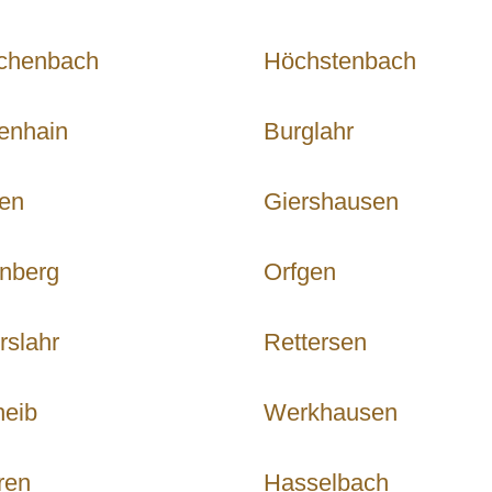
chenbach
Höchstenbach
enhain
Burglahr
en
Giershausen
nberg
Orfgen
rslahr
Rettersen
heib
Werkhausen
ren
Hasselbach