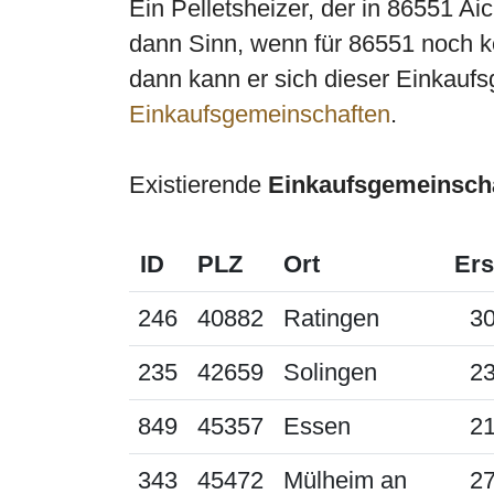
Ein Pelletsheizer, der in 86551 A
dann Sinn, wenn für 86551 noch ke
dann kann er sich dieser Einkaufs
Einkaufsgemeinschaften
.
Existierende
Einkaufsgemeinsch
ID
PLZ
Ort
Ers
246
40882
Ratingen
30
235
42659
Solingen
23
849
45357
Essen
21
343
45472
Mülheim an
27