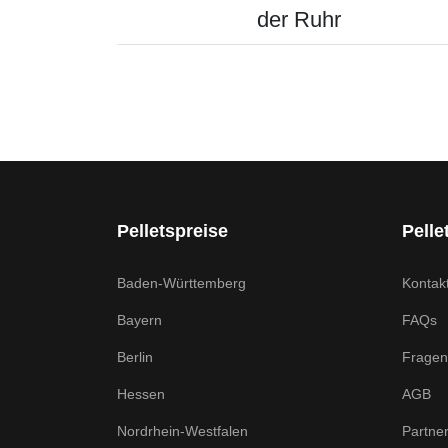
der Ruhr
Pelletspreise
Pelle
Baden-Württemberg
Kontak
Bayern
FAQs
Berlin
Fragen
Hessen
AGB
Nordrhein-Westfalen
Partne