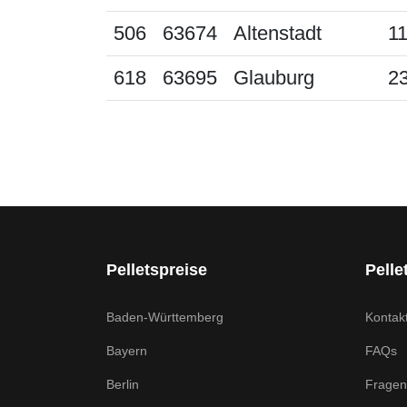
506
63674
Altenstadt
11
618
63695
Glauburg
23
Pelletspreise
Pelle
Baden-Württemberg
Kontak
Bayern
FAQs
Berlin
Fragen