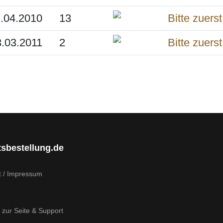
.04.2010
13
.03.2011
2
tsbestellung.de
t / Impressum
 zur Seite & Support