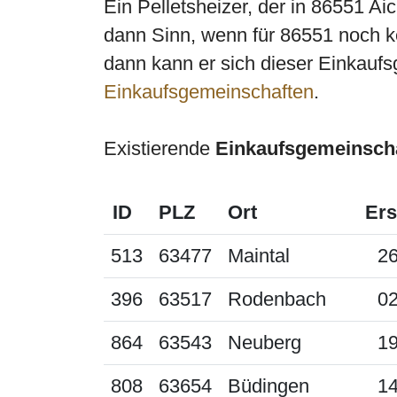
Ein Pelletsheizer, der in 86551 A
dann Sinn, wenn für 86551 noch ke
dann kann er sich dieser Einkaufs
Einkaufsgemeinschaften
.
Existierende
Einkaufsgemeinsch
ID
PLZ
Ort
Ers
513
63477
Maintal
26
396
63517
Rodenbach
02
864
63543
Neuberg
19
808
63654
Büdingen
14