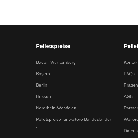
Pelletspreise
Pelle
Baden-Württemberg
Kontak
Bayern
FAQs
Berlin
Fragen
Hessen
AGB
Nordrhein-Westfalen
Partne
Pelletspreise für weitere Bundesländer
Weiter
...
Datens