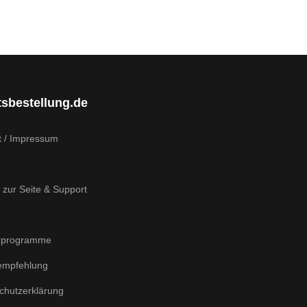
tsbestellung.de
t / Impressum
 zur Seite & Support
rprogramme
empfehlung
chutzerklärung