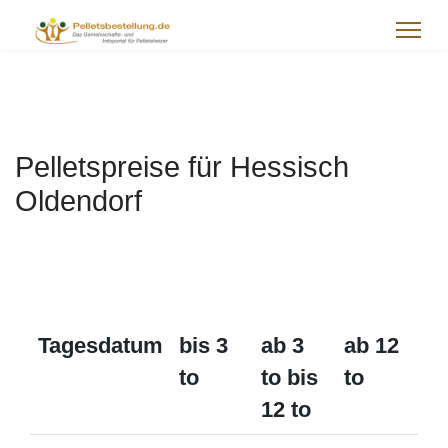
Pelletspreise für Hessisch
Oldendorf
Tagesdatum
bis 3
ab 3
ab 12
to
to bis
to
12 to