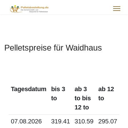
Pelletspreise für Waidhaus
Tagesdatum
bis 3
ab 3
ab 12
to
to bis
to
12 to
07.08.2026
319.41
310.59
295.07