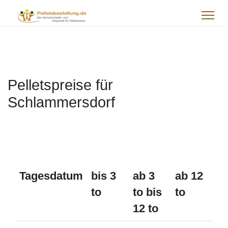
Pelletspreise für
Schlammersdorf
Tagesdatum
bis 3
ab 3
ab 12
to
to bis
to
12 to