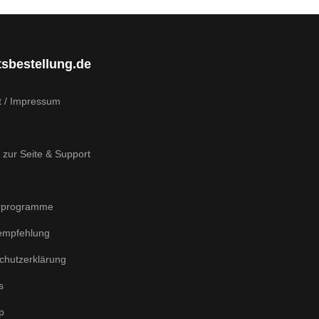
tsbestellung.de
t / Impressum
 zur Seite & Support
rprogramme
empfehlung
chutzerklärung
s
p