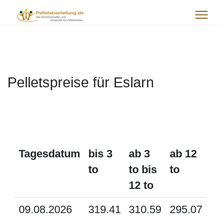
Pelletspreise für Eslarn
Tagesdatum
bis 3
ab 3
ab 12
to
to bis
to
12 to
09.08.2026
319.41
310.59
295.07