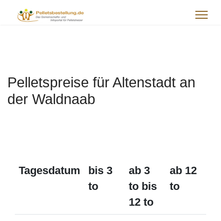
Pelletspreise für Altenstadt an
der Waldnaab
Tagesdatum
bis 3
ab 3
ab 12
to
to bis
to
12 to