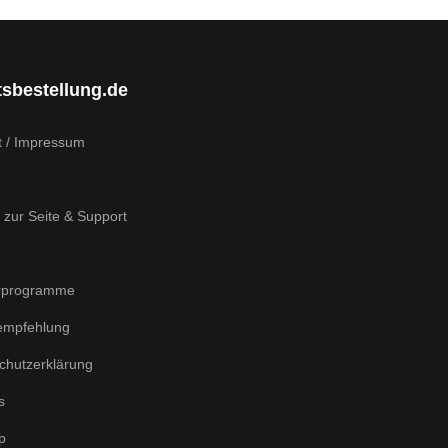
tsbestellung.de
t / Impressum
 zur Seite & Support
rprogramme
empfehlung
chutzerklärung
s
p